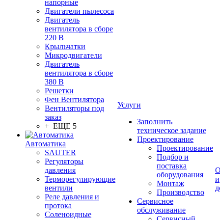
напорные
Двигатели пылесоса
Двигатель
вентилятора в сборе
220 В
Крыльчатки
Микродвигатели
Двигатель
вентилятора в сборе
380 В
Решетки
Фен Вентилятора
Услуги
Вентиляторы под
заказ
Заполнить
+ ЕЩЕ 5
техническое задание
Проектирование
Автоматика
Проектирование
SAUTER
Подбор и
Регуляторы
поставка
давления
О
оборудования
Терморегулирующие
и
Монтаж
вентили
д
Производство
Реле давления и
Сервисное
протока
обслуживание
Соленоидные
Сервисный