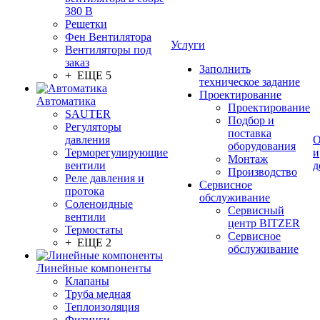
380 В
Решетки
Фен Вентилятора
Услуги
Вентиляторы под
заказ
Заполнить
+ ЕЩЕ 5
техническое задание
Проектирование
Автоматика
Проектирование
SAUTER
Подбор и
Регуляторы
поставка
давления
О
оборудования
Терморегулирующие
и
Монтаж
вентили
д
Производство
Реле давления и
Сервисное
протока
обслуживание
Соленоидные
Сервисный
вентили
центр BITZER
Термостаты
Сервисное
+ ЕЩЕ 2
обслуживание
Линейные компоненты
Клапаны
Труба медная
Теплоизоляция
Фитинги