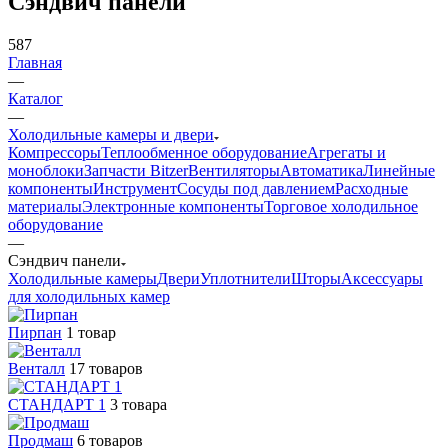
Сэндвич панели
587
Главная
—
Каталог
—
Холодильные камеры и двери
Компрессоры
Теплообменное оборудование
Агрегаты и
моноблоки
Запчасти Bitzer
Вентиляторы
Автоматика
Линейные
компоненты
Инструмент
Сосуды под давлением
Расходные
материалы
Электронные компоненты
Торговое холодильное
оборудование
—
Сэндвич панели
Холодильные камеры
Двери
Уплотнители
Шторы
Аксессуары
для холодильных камер
Пирпан
1 товар
Венталл
17 товаров
СТАНДАРТ 1
3 товара
Продмаш
6 товаров