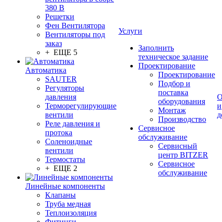
380 В
Решетки
Фен Вентилятора
Услуги
Вентиляторы под
заказ
Заполнить
+ ЕЩЕ 5
техническое задание
Проектирование
Автоматика
Проектирование
SAUTER
Подбор и
Регуляторы
поставка
давления
О
оборудования
Терморегулирующие
и
Монтаж
вентили
д
Производство
Реле давления и
Сервисное
протока
обслуживание
Соленоидные
Сервисный
вентили
центр BITZER
Термостаты
Сервисное
+ ЕЩЕ 2
обслуживание
Линейные компоненты
Клапаны
Труба медная
Теплоизоляция
Фитинги