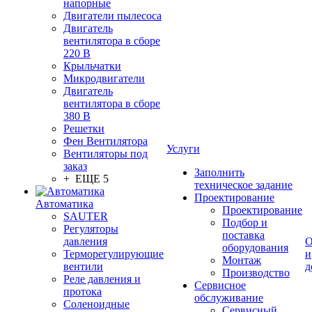
напорные
Двигатели пылесоса
Двигатель
вентилятора в сборе
220 В
Крыльчатки
Микродвигатели
Двигатель
вентилятора в сборе
380 В
Решетки
Фен Вентилятора
Услуги
Вентиляторы под
заказ
Заполнить
+ ЕЩЕ 5
техническое задание
Проектирование
Автоматика
Проектирование
SAUTER
Подбор и
Регуляторы
поставка
давления
О
оборудования
Терморегулирующие
и
Монтаж
вентили
д
Производство
Реле давления и
Сервисное
протока
обслуживание
Соленоидные
Сервисный