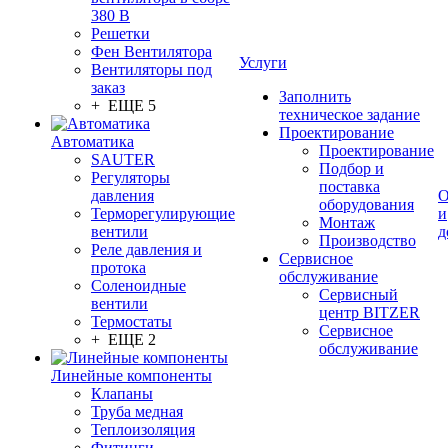
380 В
Решетки
Фен Вентилятора
Услуги
Вентиляторы под
заказ
Заполнить
+ ЕЩЕ 5
техническое задание
Проектирование
Автоматика
Проектирование
SAUTER
Подбор и
Регуляторы
поставка
давления
О
оборудования
Терморегулирующие
и
Монтаж
вентили
д
Производство
Реле давления и
Сервисное
протока
обслуживание
Соленоидные
Сервисный
вентили
центр BITZER
Термостаты
Сервисное
+ ЕЩЕ 2
обслуживание
Линейные компоненты
Клапаны
Труба медная
Теплоизоляция
Фитинги