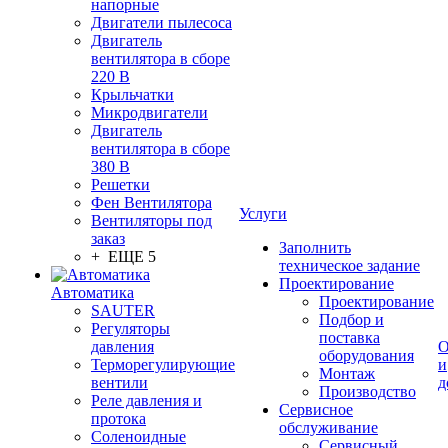
напорные
Двигатели пылесоса
Двигатель
вентилятора в сборе
220 В
Крыльчатки
Микродвигатели
Двигатель
вентилятора в сборе
380 В
Решетки
Фен Вентилятора
Услуги
Вентиляторы под
заказ
Заполнить
+ ЕЩЕ 5
техническое задание
Проектирование
Автоматика
Проектирование
SAUTER
Подбор и
Регуляторы
поставка
давления
О
оборудования
Терморегулирующие
и
Монтаж
вентили
д
Производство
Реле давления и
Сервисное
протока
обслуживание
Соленоидные
Сервисный