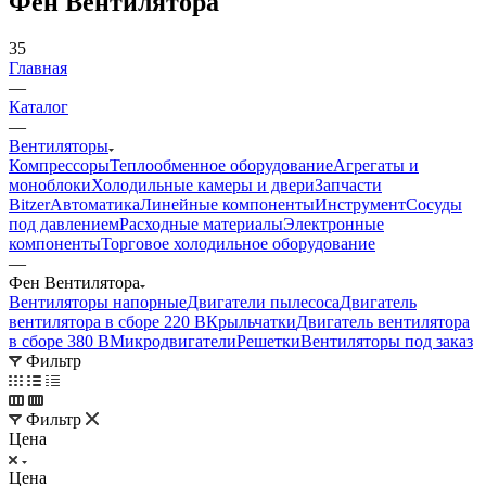
Фен Вентилятора
35
Главная
—
Каталог
—
Вентиляторы
Компрессоры
Теплообменное оборудование
Агрегаты и
моноблоки
Холодильные камеры и двери
Запчасти
Bitzer
Автоматика
Линейные компоненты
Инструмент
Сосуды
под давлением
Расходные материалы
Электронные
компоненты
Торговое холодильное оборудование
—
Фен Вентилятора
Вентиляторы напорные
Двигатели пылесоса
Двигатель
вентилятора в сборе 220 В
Крыльчатки
Двигатель вентилятора
в сборе 380 В
Микродвигатели
Решетки
Вентиляторы под заказ
Фильтр
Фильтр
Цена
Цена