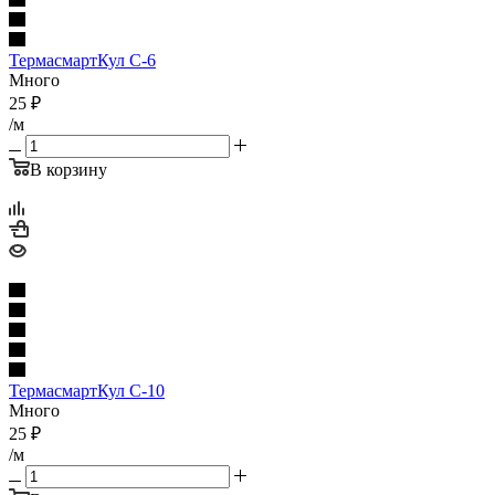
ТермасмартКул С-6
Много
25
₽
/м
В корзину
ТермасмартКул С-10
Много
25
₽
/м