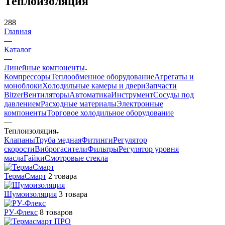
Теплоизоляция
288
Главная
—
Каталог
—
Линейные компоненты
Компрессоры
Теплообменное оборудование
Агрегаты и
моноблоки
Холодильные камеры и двери
Запчасти
Bitzer
Вентиляторы
Автоматика
Инструмент
Сосуды под
давлением
Расходные материалы
Электронные
компоненты
Торговое холодильное оборудование
—
Теплоизоляция
Клапаны
Труба медная
Фитинги
Регулятор
скорости
Виброгасители
Фильтры
Регулятор уровня
масла
Гайки
Смотровые стекла
ТермаСмарт
2 товара
Шумоизоляция
3 товара
РУ-Флекс
8 товаров