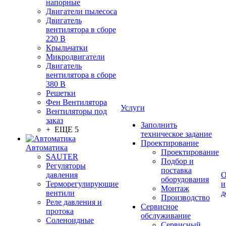
напорные
Двигатели пылесоса
Двигатель
вентилятора в сборе
220 В
Крыльчатки
Микродвигатели
Двигатель
вентилятора в сборе
380 В
Решетки
Фен Вентилятора
Услуги
Вентиляторы под
заказ
Заполнить
+ ЕЩЕ 5
техническое задание
Проектирование
Автоматика
Проектирование
SAUTER
Подбор и
Регуляторы
поставка
давления
О
оборудования
Терморегулирующие
и
Монтаж
вентили
д
Производство
Реле давления и
Сервисное
протока
обслуживание
Соленоидные
Сервисный