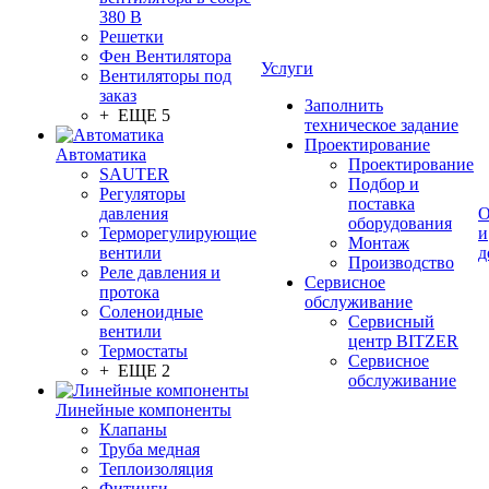
380 В
Решетки
Фен Вентилятора
Услуги
Вентиляторы под
заказ
Заполнить
+ ЕЩЕ 5
техническое задание
Проектирование
Автоматика
Проектирование
SAUTER
Подбор и
Регуляторы
поставка
давления
О
оборудования
Терморегулирующие
и
Монтаж
вентили
д
Производство
Реле давления и
Сервисное
протока
обслуживание
Соленоидные
Сервисный
вентили
центр BITZER
Термостаты
Сервисное
+ ЕЩЕ 2
обслуживание
Линейные компоненты
Клапаны
Труба медная
Теплоизоляция
Фитинги