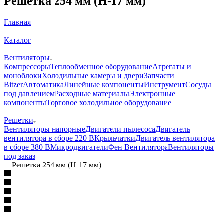
Решетка 254 мм (H-17 мм)
Главная
—
Каталог
—
Вентиляторы
Компрессоры
Теплообменное оборудование
Агрегаты и
моноблоки
Холодильные камеры и двери
Запчасти
Bitzer
Автоматика
Линейные компоненты
Инструмент
Сосуды
под давлением
Расходные материалы
Электронные
компоненты
Торговое холодильное оборудование
—
Решетки
Вентиляторы напорные
Двигатели пылесоса
Двигатель
вентилятора в сборе 220 В
Крыльчатки
Двигатель вентилятора
в сборе 380 В
Микродвигатели
Фен Вентилятора
Вентиляторы
под заказ
—
Решетка 254 мм (H-17 мм)