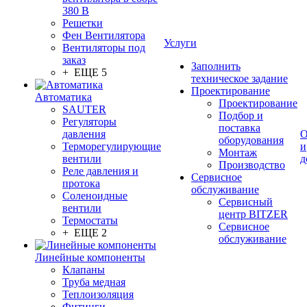
380 В
Решетки
Фен Вентилятора
Услуги
Вентиляторы под
заказ
Заполнить
+ ЕЩЕ 5
техническое задание
Проектирование
Автоматика
Проектирование
SAUTER
Подбор и
Регуляторы
поставка
давления
О
оборудования
Терморегулирующие
и
Монтаж
вентили
д
Производство
Реле давления и
Сервисное
протока
обслуживание
Соленоидные
Сервисный
вентили
центр BITZER
Термостаты
Сервисное
+ ЕЩЕ 2
обслуживание
Линейные компоненты
Клапаны
Труба медная
Теплоизоляция
Фитинги