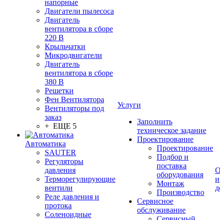
напорные
Двигатели пылесоса
Двигатель
вентилятора в сборе
220 В
Крыльчатки
Микродвигатели
Двигатель
вентилятора в сборе
380 В
Решетки
Фен Вентилятора
Услуги
Вентиляторы под
заказ
Заполнить
+ ЕЩЕ 5
техническое задание
Проектирование
Автоматика
Проектирование
SAUTER
Подбор и
Регуляторы
поставка
давления
О
оборудования
Терморегулирующие
и
Монтаж
вентили
д
Производство
Реле давления и
Сервисное
протока
обслуживание
Соленоидные
Сервисный